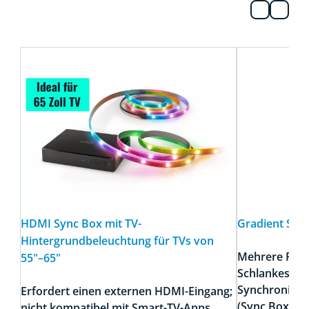
HDMI Sync Box mit TV-
Gradient Ste
Hintergrundbeleuchtung für TVs von
Mehrere Farbe
55"–65"
Schlankes un
Synchronisie
Erfordert einen externen HDMI-Eingang;
(Sync Box erf
nicht kompatibel mit Smart-TV-Apps