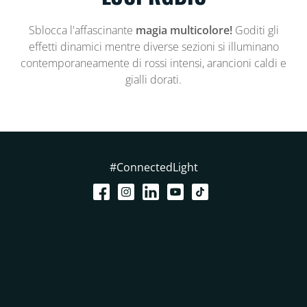
Sblocca l'affascinante
magia multicolore!
Goditi gli
effetti dinamici mentre diverse sezioni si illuminano
contemporaneamente di rossi intensi, arancioni caldi e
gialli dorati.
#ConnectedLight