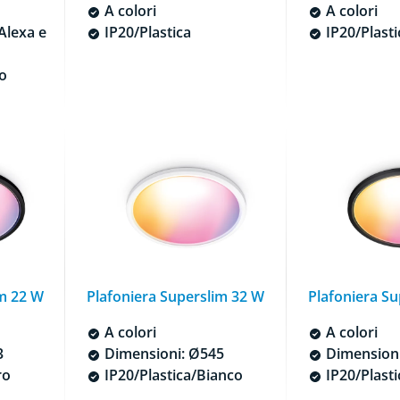
A colori
A colori
Alexa e
IP20/Plastica
IP20/Plasti
o
im 22 W
Plafoniera Superslim 32 W
Plafoniera S
A colori
A colori
3
Dimensioni: Ø545
Dimensioni
ro
IP20/Plastica/Bianco
IP20/Plast