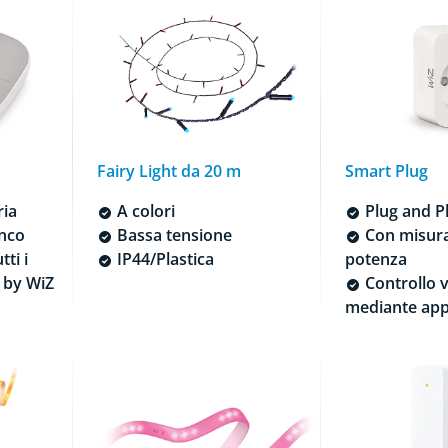
Fairy Light da 20 m
Smart Plug
ria
A colori
Plug and P
anco
Bassa tensione
Con misura
tti i
IP44/Plastica
potenza
 by WiZ
Controllo v
mediante ap