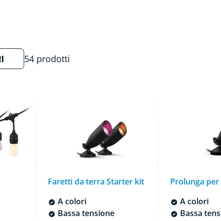
RI
54 prodotti
Faretti da terra Starter kit
Prolunga per 
A colori
A colori
Bassa tensione
Bassa tens