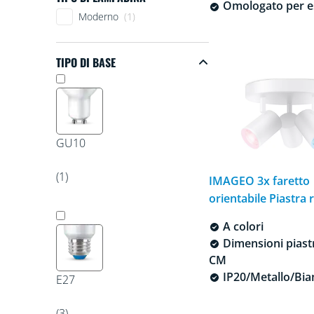
Omologato per e
Tipo di lampadina
Moderno
(1)
TIPO DI BASE
Tipo di base
GU10
(1)
IMAGEO 3x faretto
orientabile Piastra
A colori
Dimensioni piast
CM
IP20/Metallo/Bia
E27
(3)