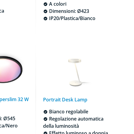
A colori
ca
Dimensioni: Ø423
IP20/Plastica/Bianco
uperslim 32 W
Portrait Desk Lamp
Bianco regolabile
: Ø545
Regolazione automatica
ica/Nero
della luminosità
Effetto luminoso a doppia