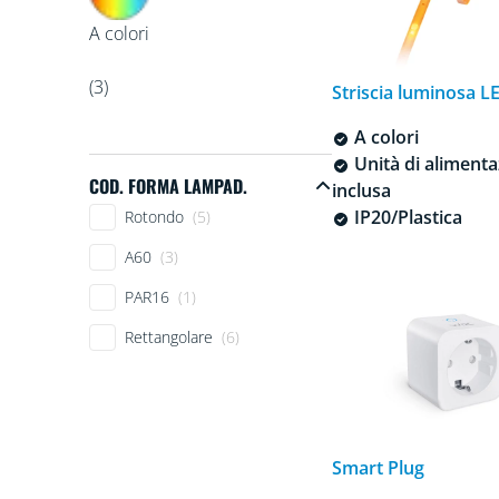
A colori
(3)
Striscia luminosa L
A colori
Unità di aliment
COD. FORMA LAMPAD.
inclusa
Cod. forma lampad.
IP20/Plastica
Rotondo
(5)
A60
(3)
PAR16
(1)
Rettangolare
(6)
Smart Plug