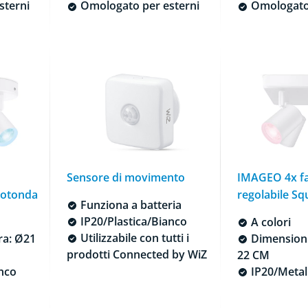
sterni
Omologato per esterni
Omologato 
Sensore di movimento
IMAGEO 4x fa
 rotonda
regolabile Sq
Funziona a batteria
IP20/Plastica/Bianco
A colori
Utilizzabile con tutti i
ra: Ø21
Dimensioni 
prodotti Connected by WiZ
22 CM
nco
IP20/Metal