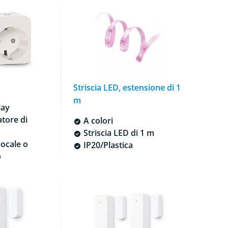
Striscia LED, estensione di 1
m
lay
tore di
A colori
Striscia LED di 1 m
ocale o
IP20/Plastica
p