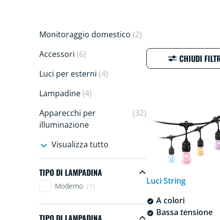
Monitoraggio domestico
(2)
Accessori
(6)
CHIUDI FILT
Luci per esterni
(4)
Lampadine
(4)
Apparecchi per
(32)
illuminazione
Visualizza tutto
TIPO DI LAMPADINA
Luci String
Tipo di lampadina
Moderno
(1)
A colori
Bassa tensione
TIPO DI LAMPADINA