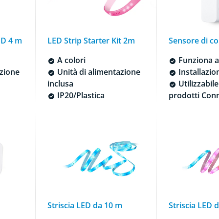
ED 4 m
LED Strip Starter Kit 2m
Sensore di co
A colori
Funziona a
azione
Unità di alimentazione
Installazio
inclusa
Utilizzabile
IP20/Plastica
prodotti Con
Striscia LED da 10 m
Striscia LED 