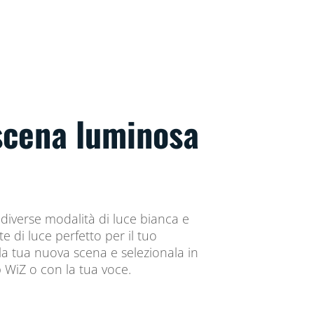
 scena luminosa
diverse modalità di luce bianca e
e di luce perfetto per il tuo
a tua nuova scena e selezionala in
 WiZ o con la tua voce.