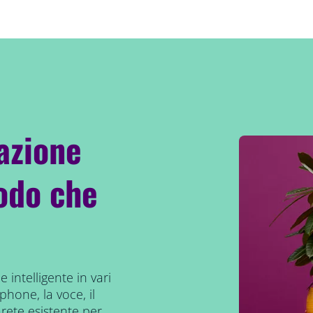
nazione
modo che
 intelligente in vari
phone, la voce, il
rete esistente per