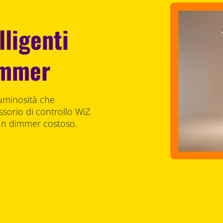
lligenti
immer
luminosità che
ssorio di controllo WiZ
 un dimmer costoso.