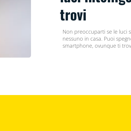
trovi
Non preoccuparti se le luci 
nessuno in casa. Puoi spegne
smartphone, ovunque ti trov