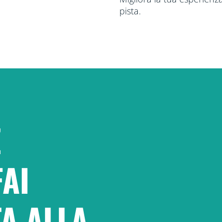
pista.
Z
FAI
A ALLA