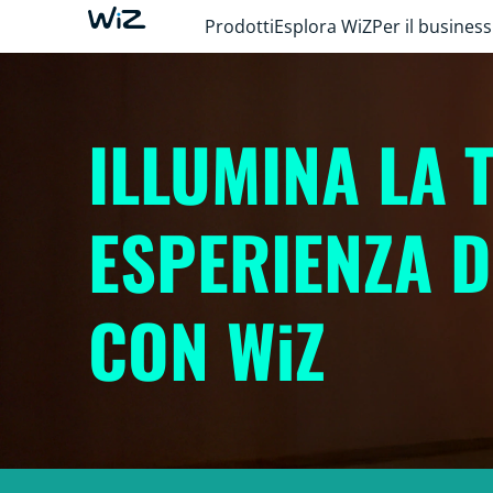
Prodotti
Esplora WiZ
Per il business
ILLUMINA LA 
ESPERIENZA D
CON WiZ