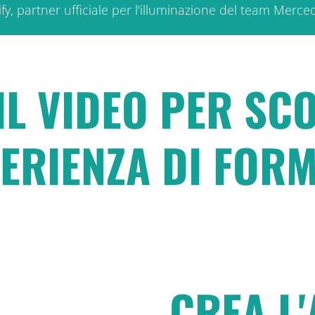
fy, partner ufficiale per l'illuminazione del team M
L VIDEO PER SC
ERIENZA DI FORM
CREA L