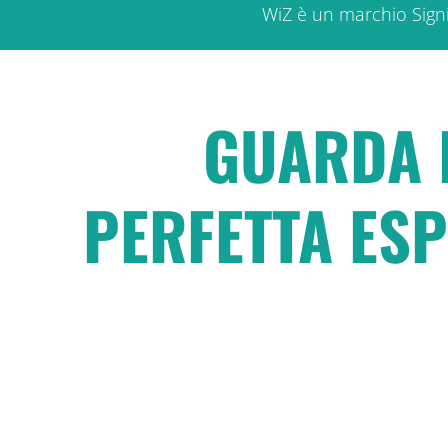
WiZ è un marchio Signi
GUARDA I
PERFETTA ESP