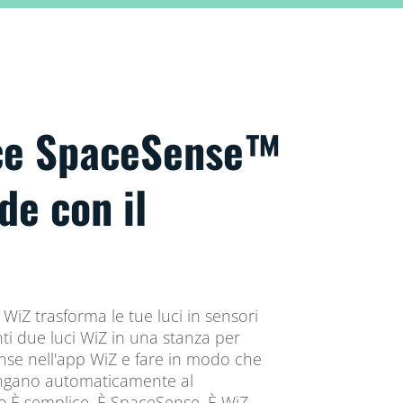
uce SpaceSense™
de con il
WiZ trasforma le tue luci in sensori
ti due luci WiZ in una stanza per
nse nell'app WiZ e fare in modo che
pengano automaticamente al
.È semplice. È SpaceSense. È WiZ.