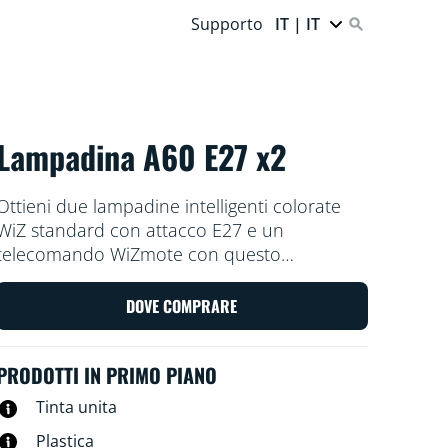
Supporto
IT | IT
Lampadina A60 E27 x2
Ottieni due lampadine intelligenti colorate
WiZ standard con attacco E27 e un
telecomando WiZmote con questo
pacchetto di illuminazione intelligente. Usa il
telecomando WiZmote, l'app WiZ o la tua
DOVE COMPRARE
voce per attenuare o aumentare la
luminosità o per utilizzare le modalità di luce
PRODOTTI IN PRIMO PIANO
preimpostate nelle configurazioni Wi-Fi.
Tinta unita
Plastica