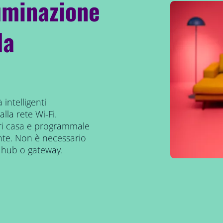
luminazione
da
 intelligenti
lla rete Wi-Fi.
ori casa e programmale
te. Non è necessario
 hub o gateway.