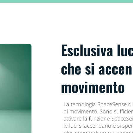
Esclusiva l
che si accen
movimento
La tecnologia SpaceSense di 
di movimento. Sono sufficien
attivare la funzione SpaceSe
le luci si accendano e si s
rilevamento di un movimento