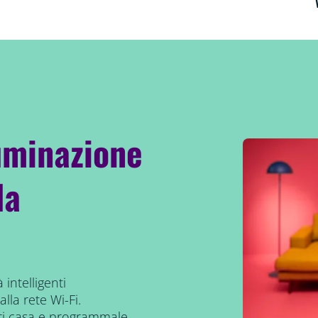
luminazione
da
 intelligenti
lla rete Wi-Fi.
ori casa e programmale