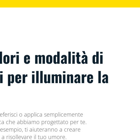
lori e modalità di
i per illuminare la
preferisci o applica semplicemente
ca che abbiamo progettato per te.
sempio, ti aiuteranno a creare
a risollevare il tuo umore.