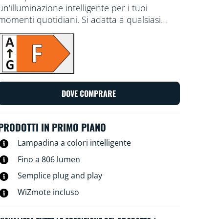
un'illuminazione intelligente per i tuoi
momenti quotidiani. Si adatta a qualsiasi
paralume per creare l'atmosfera che desideri
con 16 milioni di colori, oltre alla luce bianca
da fredda a calda. Puoi programmare le luci
affinché si accendano e spengano in base
alle tue abitudini quotidiane e settimanali,
controllarle con lo smartphone o con la voce
DOVE COMPRARE
e avere accesso da remoto alle luci anche
quando non ci sei. Le luci WiZ si connettono
al tuo router Wi-Fi esistente e non
PRODOTTI IN PRIMO PIANO
richiedono alcun hardware aggiuntivo.
Lampadina a colori intelligente
Fino a 806 lumen
Semplice plug and play
WiZmote incluso