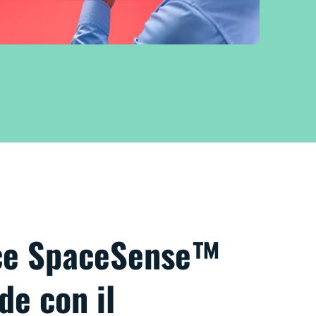
uce SpaceSense™
de con il