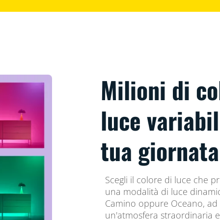
Milioni di co
luce variabil
tua giornata
Scegli il colore di luce che 
una modalità di luce dinami
Camino oppure Oceano, ad e
un'atmosfera straordinaria e 