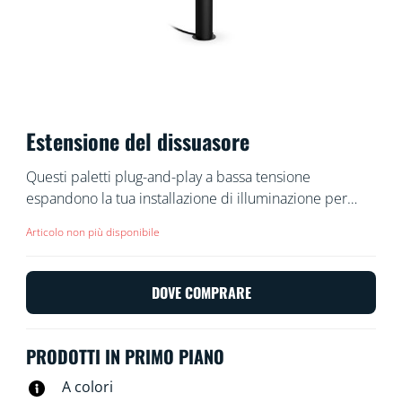
Estensione del dissuasore
Questi paletti plug-and-play a bassa tensione
espandono la tua installazione di illuminazione per
esterni WiZ e sono facili e sicuri da installare. Disponili
Articolo non più disponibile
o riorganizzali a tuo piacimento, senza cavi aggiuntivi.
Usa la tua rete Wi-Fi esistente per controllare le luci
con la voce o tramite l'app WiZ.
DOVE COMPRARE
PRODOTTI IN PRIMO PIANO
A colori