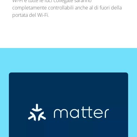
Wi-Fi e tutte le luci collegate saranno
completamente controllabili anche al di fuori della
portata del Wi-Fi.