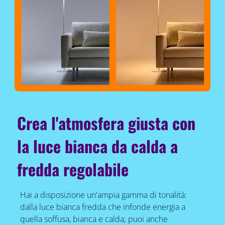
Crea l'atmosfera giusta con
la luce bianca da calda a
fredda regolabile
Hai a disposizione un'ampia gamma di tonalità:
dalla luce bianca fredda che infonde energia a
quella soffusa, bianca e calda; puoi anche