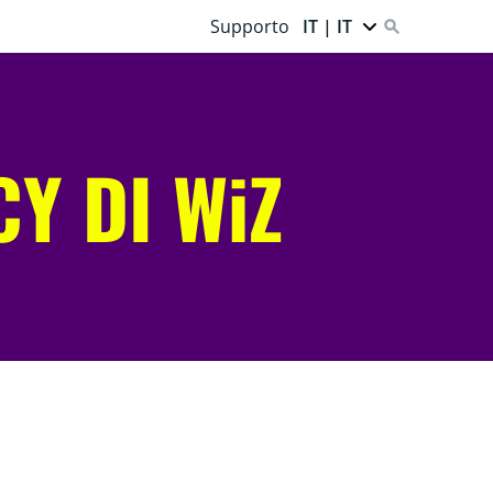
Supporto
IT | IT
Y DI WiZ