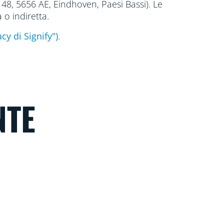
 48, 5656
AE, Eindhoven, Paesi Bassi). Le
a o indiretta.
cy di Signify")
.
NTE