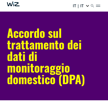
IT | IT
Accordo sul
trattamento dei
dati di
monitoraggio
domestico (DPA)