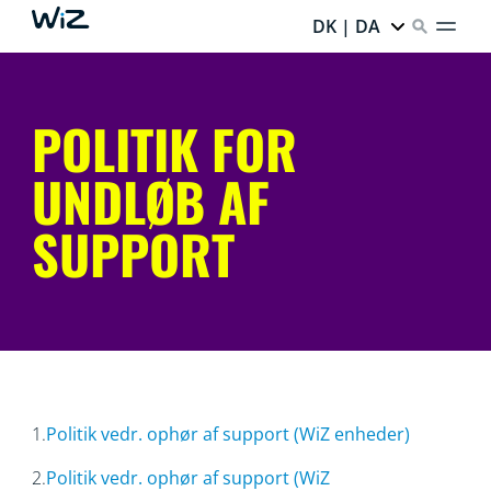
DK | DA
POLITIK FOR
UNDLØB AF
SUPPORT
1.
Politik vedr. ophør af support (WiZ enheder)
2.
Politik vedr. ophør af support (WiZ