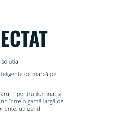
NECTAT
ă soluția
inteligente de marcă pe
rul 1 pentru iluminat și
ând între o gamă largă de
onente, utilizând