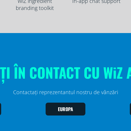
WiZ ingredient
In-app chat support
branding toolkit
ȚI ÎN CONTACT CU WiZ 
Contactați reprezentantul nostru de vânzări
EUROPA