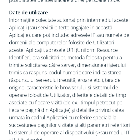
posibilitatea de identificare a unei persoane fizice.
Date de utilizare
Informațiile colectate automat prin intermediul acestei
Aplicații (sau serviciile terțe angajate în această
Aplicație), care pot include: adresele IP sau numele de
domenii ale computerelor folosite de Utilizatorii
acestei Aplicații, adresele URI (Uniform Resource
Identifier), ora solicitărilor, metoda folosită pentru a
trimite solicitarea către server, dimensiunea fișierului
trimis ca răspuns, codul numeric care indică starea
răspunsului serverului (reușită, eroare etc.), țara de
origine, caracteristicile browserului și sistemul de
operare folosit de Utilizator, diferitele detalii de timp
asociate cu fiecare vizită (de ex., timpul petrecut pe
fiecare pagină din Aplicație) și detaliile privind calea
urmată în cadrul Aplicației cu referire specială la
succesiunea paginilor vizitate și alți parametri referitori
la sistemul de operare al dispozitivului și/sau mediul IT