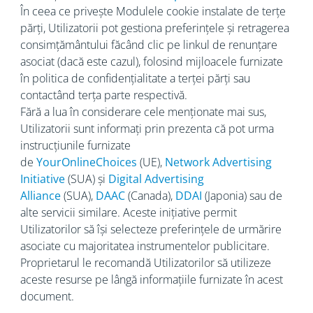
În ceea ce privește Modulele cookie instalate de terțe
părți, Utilizatorii pot gestiona preferințele și retragerea
consimțământului făcând clic pe linkul de renunțare
asociat (dacă este cazul), folosind mijloacele furnizate
în politica de confidențialitate a terței părți sau
contactând terța parte respectivă.
Fără a lua în considerare cele menționate mai sus,
Utilizatorii sunt informați prin prezenta că pot urma
instrucțiunile furnizate
de
YourOnlineChoices
(UE),
Network Advertising
Initiative
(SUA) și
Digital Advertising
Alliance
(SUA),
DAAC
(Canada),
DDAI
(Japonia) sau de
alte servicii similare. Aceste inițiative permit
Utilizatorilor să își selecteze preferințele de urmărire
asociate cu majoritatea instrumentelor publicitare.
Proprietarul le recomandă Utilizatorilor să utilizeze
aceste resurse pe lângă informațiile furnizate în acest
document.