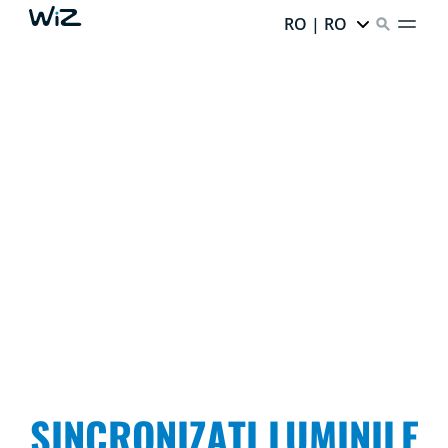
RO | RO
Vei fi captivat imediat
Lumina care vă aprinde simțurile și vă înconjoară de
ceea ce iubiți. Cufundați-vă în poveștile TV preferate și
bucurați-vă de lumini, dansând pe muzică.
SINCRONIZAȚI LUMINILE