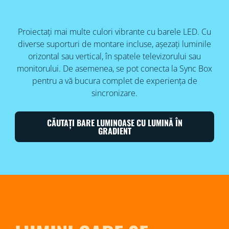
Proiectați mai multe culori vibrante cu barele LED. Cu
diverse suporturi de montare incluse, așezați luminile
orizontal sau vertical, în spatele televizorului sau
monitorului. De asemenea, se pot conecta la Sync Box
pentru a vă bucura complet de experiența de
sincronizare.
CĂUTAȚI BARE LUMINOASE CU LUMINĂ ÎN
GRADIENT