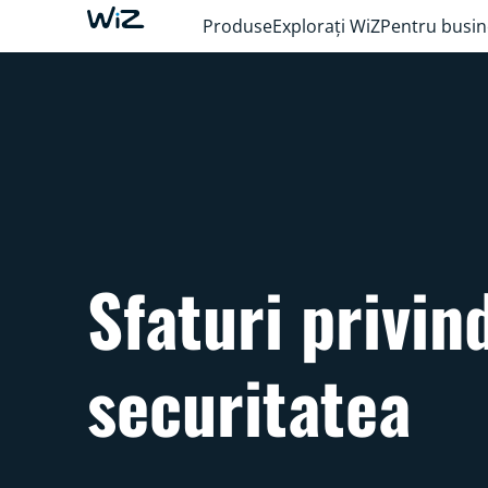
Produse
Explorați WiZ
Pentru busin
Sfaturi privin
securitatea