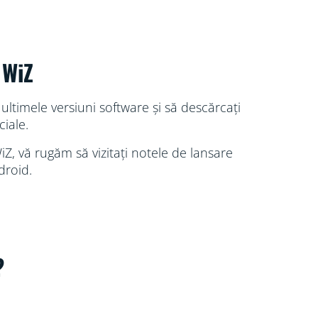
 WiZ
ultimele versiuni software și să descărcați
ciale.
Z, vă rugăm să vizitați notele de lansare
droid.
?