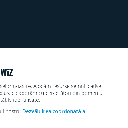
 WiZ
uselor noastre. Alocăm resurse semnificative
În plus, colaborăm cu cercetători din domeniul
ățile identificate.
lui nostru
Dezvăluirea coordonată a