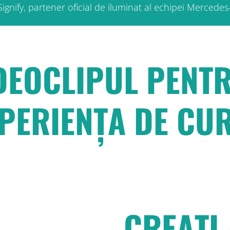
ignify, partener oficial de iluminat al echipei Merc
IDEOCLIPUL PENT
PERIENȚA DE CU
CREAȚI