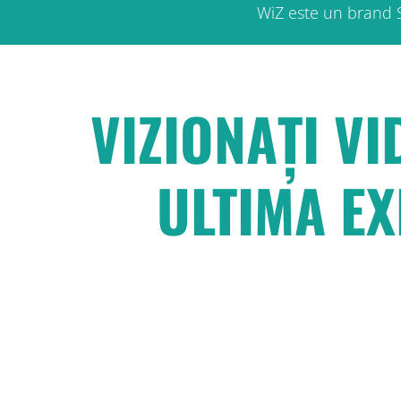
WiZ este un brand S
VIZIONAȚI V
ULTIMA EX