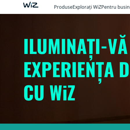
Produse
Explorați WiZ
Pentru busin
ILUMINAȚI-VĂ
EXPERIENȚA 
CU WiZ