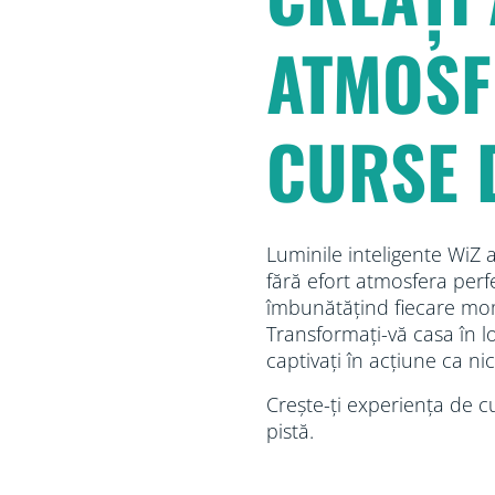
ATMOSF
CURSE 
Luminile inteligente WiZ 
fără efort atmosfera perf
îmbunătățind fiecare mom
Transformați-vă casa în l
captivați în acțiune ca ni
Crește-ți experiența de cu
pistă.