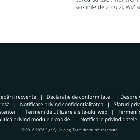
sarcinile de zi cu zi, WiZ 
rebări frecvente
Declarație de conformitate
Despre 
presă
Notificare privind confidențialitatea
Sfaturi pri
stenței
Termeni de utilizare a site-ului web
Termeni d
litică privind modulele cookie
Notificare privind datele
© 2018-2026 Signify Holding. Toate drepturile rezervate.