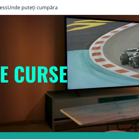
ess
Unde puteți cumpăra
DE CURSE