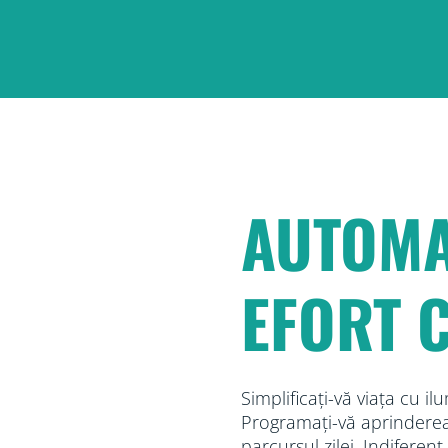
AUTOMA
EFORT 
Simplificați-vă viața cu i
Programați-vă aprinderea,
parcursul zilei. Indiferen