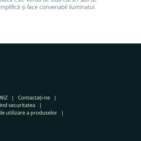
simplifică și face convenabil iluminatul.
WiZ
Contactați-ne
vind securitatea
e utilizare a produselor