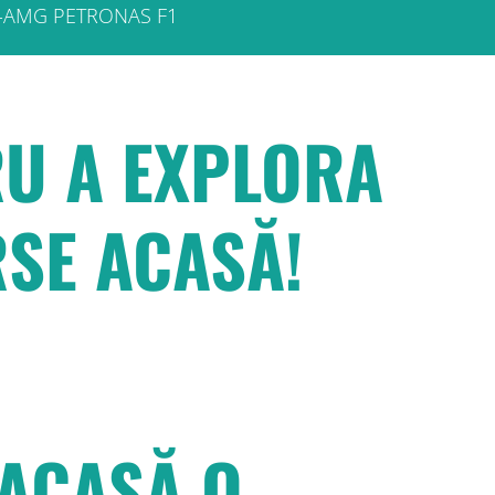
edes-AMG PETRONAS F1
RU A EXPLORA
RSE ACASĂ!
 ACASĂ O