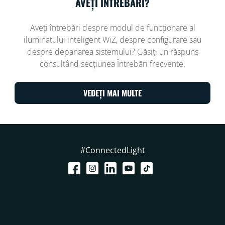
AVEȚI ÎNTREBĂRI?
Aveți întrebări despre modul de funcționare al
iluminatului inteligent WiZ, despre configurare sau
despre depanarea sistemului? Găsiți un răspuns
consultând secțiunea Întrebări frecvente.
VEDEȚI MAI MULTE
#ConnectedLight