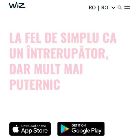
RO | RO
LA FEL DE SIMPLU CA
UN ÎNTRERUPĂTOR,
DAR MULT MAI
PUTERNIC
Încercați aplicația noastră și vedeți cât de simplu este
controlul luminilor inteligente.