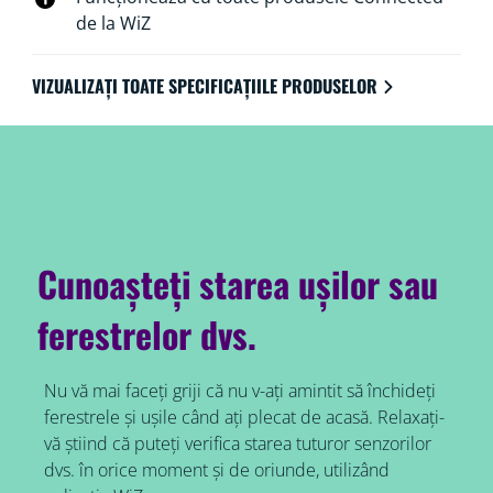
nivelul redus al bateriei din aplicația WiZ și un
de la WiZ
indicator LED aflat chiar pe senzorul de contact te
avertizează oricând este necesară schimbarea bateriei.
VIZUALIZAȚI TOATE SPECIFICAȚIILE PRODUSELOR
Cunoașteți starea ușilor sau
ferestrelor dvs.
Nu vă mai faceți griji că nu v-ați amintit să închideți
ferestrele și ușile când ați plecat de acasă. Relaxați-
vă știind că puteți verifica starea tuturor senzorilor
dvs. în orice moment și de oriunde, utilizând