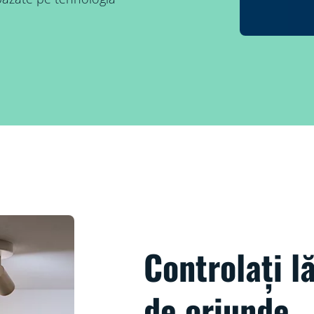
Controlați l
de oriunde