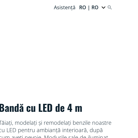
Asistență
RO | RO
Bandă cu LED de 4 m
Tăiați, modelați și remodelați benzile noastre
cu LED pentru ambianță interioară, după
cum aveți nevoie. Modurile sale de iluminat