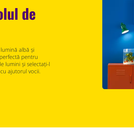
olul de
lumină albă și
perfectă pentru
 lumini și selectați-l
cu ajutorul vocii.