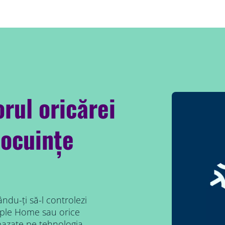
orul oricărei
locuințe
ndu-ți să-l controlezi
ple Home sau orice
 bazate pe tehnologia