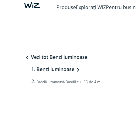
Produse
Explorați WiZ
Pentru busin
Vezi tot Benzi luminoase
Benzi luminoase
Bandă luminoasă Bandă cu LED de 4 m