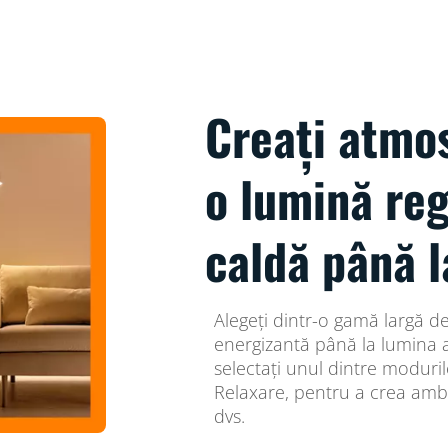
Creați atmos
o lumină reg
caldă până l
Alegeți dintr-o gamă largă de
energizantă până la lumina a
selectați unul dintre modur
Relaxare, pentru a crea ambia
dvs.