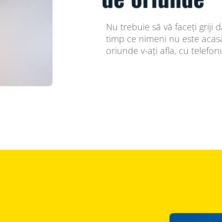
Nu trebuie să vă faceți griji
timp ce nimeni nu este acasă.
oriunde v-ați afla, cu telefonu