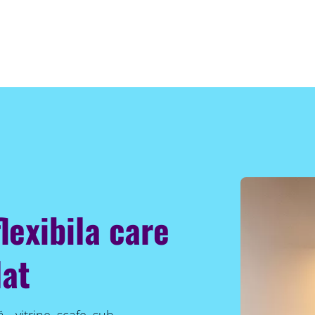
lexibila care
lat
 - vitrine, scafe, sub