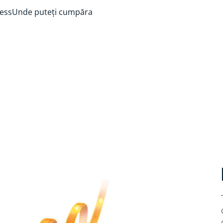
ess
Unde puteți cumpăra