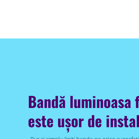
Bandă luminoasa f
este ușor de insta
Pur și simplu lipiți banda pe orice suprafață