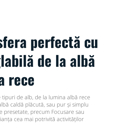
fera perfectă cu
labilă de la albă
a rece
 tipuri de alb, de la lumina albă rece
lbă caldă plăcută, sau pur și simplu
ile presetate, precum Focusare sau
nța cea mai potrivită activităților