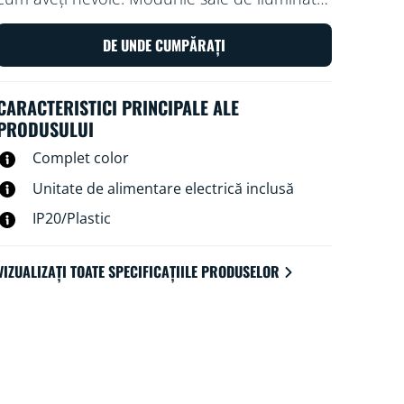
colorat și dinamic înfrumusețează spațiul de
sub dulapuri sau din spatele mobilierului, iar
DE UNDE CUMPĂRAȚI
lumina sa ambientală creează atmosfera
perfectă atunci când tot ce doriți este să vă
CARACTERISTICI PRINCIPALE ALE
relaxați.
PRODUSULUI
Complet color
Unitate de alimentare electrică inclusă
IP20/Plastic
VIZUALIZAȚI TOATE SPECIFICAȚIILE PRODUSELOR