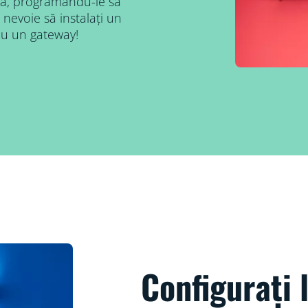
să, programându-le să
 nevoie să instalați un
au un gateway!
Configurați 