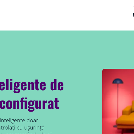
teligente de
configurat
 inteligente doar
rolați cu ușurință