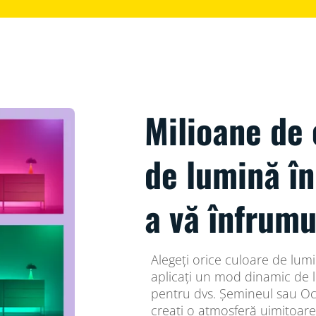
Milioane de 
de lumină î
a vă înfrumu
Alegeți orice culoare de lum
aplicați un mod dinamic de 
pentru dvs. Șemineul sau Oc
creați o atmosferă uimitoare ș