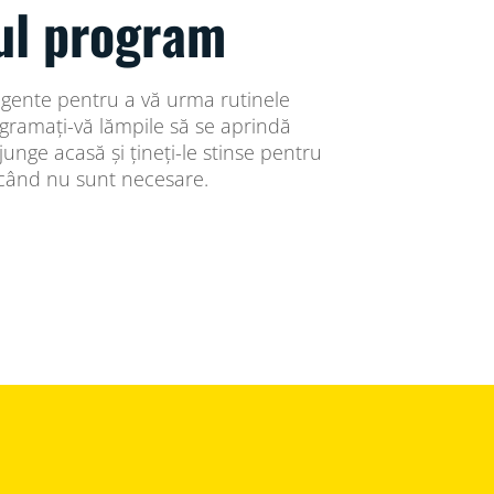
ul program
ligente pentru a vă urma rutinele
gramați-vă lămpile să se aprindă
unge acasă și țineți-le stinse pentru
 când nu sunt necesare.