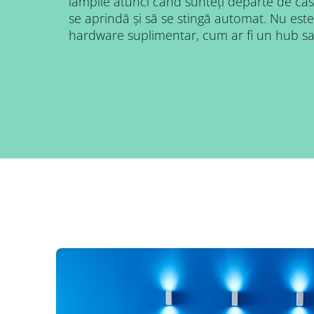
lămpile atunci când sunteți departe de ca
se aprindă și să se stingă automat. Nu este
hardware suplimentar, cum ar fi un hub s