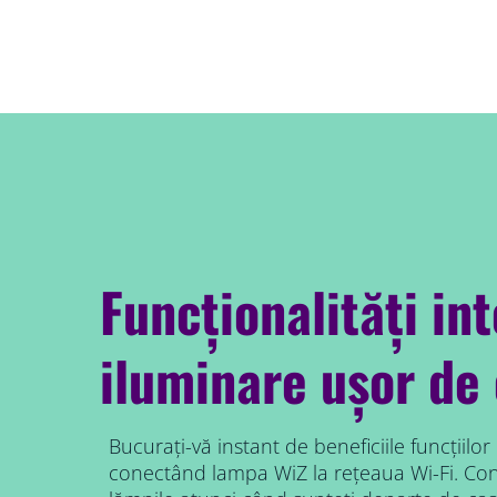
Funcționalități in
iluminare ușor de 
Bucurați-vă instant de beneficiile funcțiilor
conectând lampa WiZ la rețeaua Wi-Fi. Cont