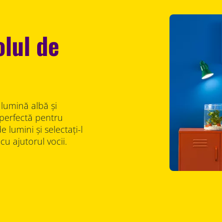
olul de
lumină albă și
perfectă pentru
 lumini și selectați-l
cu ajutorul vocii.