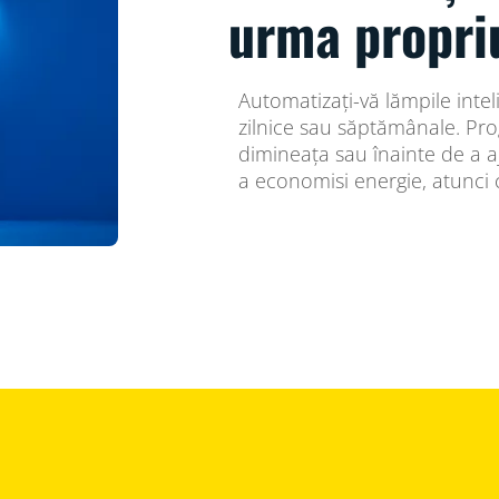
urma propri
Automatizați-vă lămpile inte
zilnice sau săptămânale. Pro
dimineața sau înainte de a aj
a economisi energie, atunci