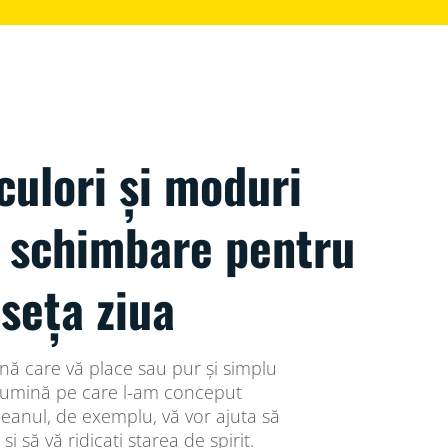
culori și moduri
n schimbare pentru
seța ziua
ină care vă place sau pur și simplu
lumină pe care l-am conceput
eanul, de exemplu, vă vor ajuta să
i să vă ridicați starea de spirit.