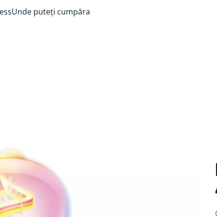
ess
Unde puteți cumpăra