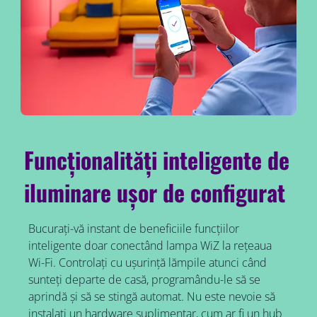
Funcționalități inteligente de
iluminare ușor de configurat
Bucurați-vă instant de beneficiile funcțiilor
inteligente doar conectând lampa WiZ la rețeaua
Wi-Fi. Controlați cu ușurință lămpile atunci când
sunteți departe de casă, programându-le să se
aprindă și să se stingă automat. Nu este nevoie să
instalați un hardware suplimentar, cum ar fi un hub