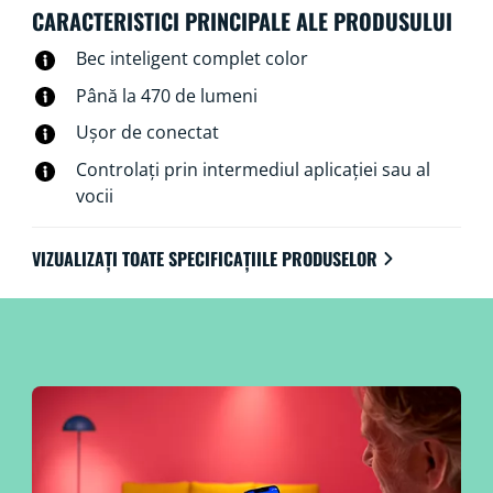
WiZ, telecomanda WiZ sau vocea.
CARACTERISTICI PRINCIPALE ALE PRODUSULUI
Bec inteligent complet color
Până la 470 de lumeni
Ușor de conectat
Controlați prin intermediul aplicației sau al
vocii
VIZUALIZAȚI TOATE SPECIFICAȚIILE PRODUSELOR