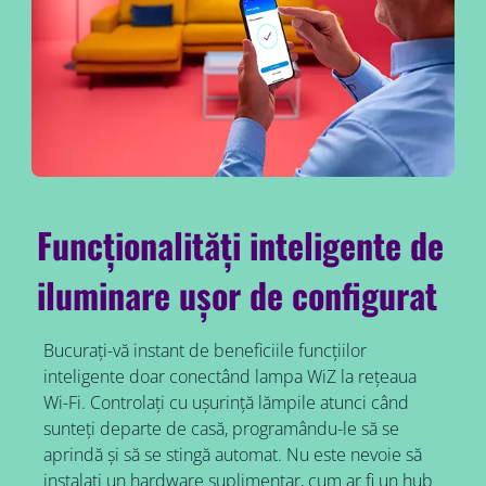
Funcționalități inteligente de
iluminare ușor de configurat
Bucurați-vă instant de beneficiile funcțiilor
inteligente doar conectând lampa WiZ la rețeaua
Wi-Fi. Controlați cu ușurință lămpile atunci când
sunteți departe de casă, programându-le să se
aprindă și să se stingă automat. Nu este nevoie să
instalați un hardware suplimentar, cum ar fi un hub