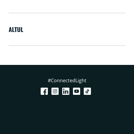
ALTUL
#ConnectedLight