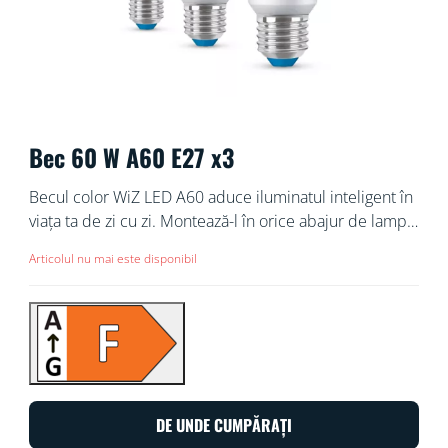
Bec 60 W A60 E27 x3
Becul color WiZ LED A60 aduce iluminatul inteligent în
viața ta de zi cu zi. Montează-l în orice abajur de lampă
pentru a crea ambianța dorită de tine, cu 16 milioane
Articolul nu mai este disponibil
de culori sau cu lumina albă, de la caldă până la rece.
Poți configura un orar pentru a aprinde sau stinge
luminile în funcție de rutinele tale zilnice sau
săptămânale, le poți controla cu ajutorul telefonului
inteligent sau al vocii și poți comanda de la distanță
luminile chiar și atunci când ești plecat. Luminile WiZ
se conectează la rețeaua Wi-Fi existentă, nefiind nevoie
DE UNDE CUMPĂRAȚI
de echipamente suplimentare.