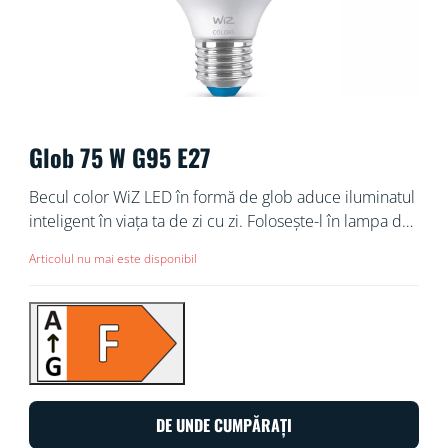
Glob 75 W G95 E27
Becul color WiZ LED în formă de glob aduce iluminatul
inteligent în viața ta de zi cu zi. Folosește-l în lampa de
podea sau în lustră pentru a crea ambianța dorită de
Articolul nu mai este disponibil
tine, cu ajutorul celor 16 milioane de culori sau cu
lumina albă, de la caldă până la rece. Poți configura
orare pentru a aprinde sau stinge luminile în funcție de
rutinele tale zilnice sau săptămânale, le poți controla
cu ajutorul telefonului inteligent sau al vocii și poți
comanda de la distanță corpurile de iluminat chiar și
atunci când ești plecat. Luminile WiZ se conectează la
DE UNDE CUMPĂRAȚI
rețeaua Wi-Fi existentă, nefiind nevoie de echipamente