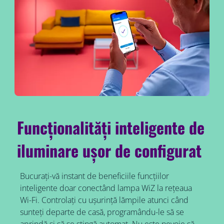
Funcționalități inteligente de
iluminare ușor de configurat
Bucurați-vă instant de beneficiile funcțiilor
inteligente doar conectând lampa WiZ la rețeaua
Wi-Fi. Controlați cu ușurință lămpile atunci când
sunteți departe de casă, programându-le să se