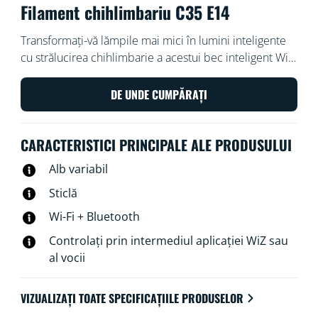
Filament chihlimbariu C35 E14
Transformați-vă lămpile mai mici în lumini inteligente
cu strălucirea chihlimbarie a acestui bec inteligent WiZ
tip lumânare, alb și reglabil, cu filament în stil vintage și
cu soclu E14. Utilizați aplicația WiZ sau vocea pentru a
DE UNDE CUMPĂRAȚI
diminua și crește intensitatea luminoasă sau utilizați
modurile de lumină presetate pe configurațiile Wi-Fi.
CARACTERISTICI PRINCIPALE ALE PRODUSULUI
Alb variabil
Sticlă
Wi-Fi + Bluetooth
Controlați prin intermediul aplicației WiZ sau
al vocii
VIZUALIZAȚI TOATE SPECIFICAȚIILE PRODUSELOR