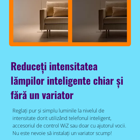
Reduceți intensitatea
lămpilor inteligente chiar și
fără un variator
Reglați pur și simplu luminile la nivelul de
intensitate dorit utilizând telefonul inteligent,
accesoriul de control WiZ sau doar cu ajutorul vocii.
Nu este nevoie să instalați un variator scump!