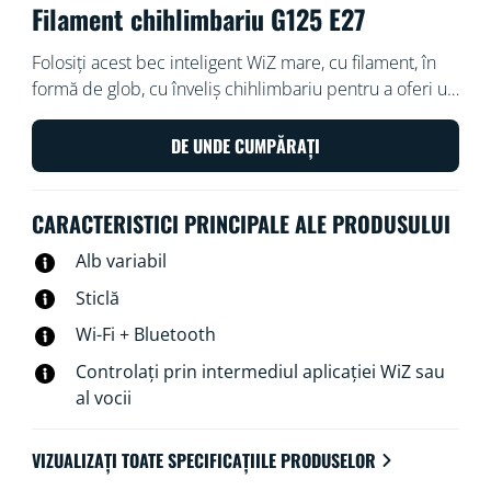
Filament chihlimbariu G125 E27
Folosiți acest bec inteligent WiZ mare, cu filament, în
formă de glob, cu înveliș chihlimbariu pentru a oferi un
aspect vintage lămpilor și instalațiilor dumneavoastră
de iluminat. Utilizați aplicația WiZ sau vocea pentru a
DE UNDE CUMPĂRAȚI
diminua și crește intensitatea luminoasă sau utilizați
modurile de lumină presetate pe configurațiile Wi-Fi.
CARACTERISTICI PRINCIPALE ALE PRODUSULUI
Alb variabil
Sticlă
Wi-Fi + Bluetooth
Controlați prin intermediul aplicației WiZ sau
al vocii
VIZUALIZAȚI TOATE SPECIFICAȚIILE PRODUSELOR