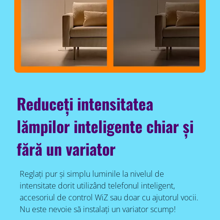
Reduceți intensitatea
lămpilor inteligente chiar și
fără un variator
Reglați pur și simplu luminile la nivelul de
intensitate dorit utilizând telefonul inteligent,
accesoriul de control WiZ sau doar cu ajutorul vocii.
Nu este nevoie să instalați un variator scump!