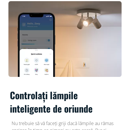
Controlați lămpile
inteligente de oriunde
Nu trebuie să vă faceți griji dacă lămpile au rămas