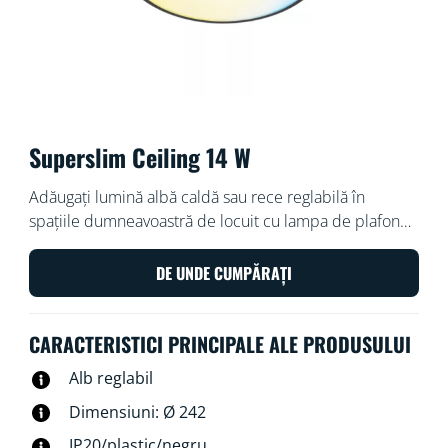
Superslim Ceiling 14 W
Adăugați lumină albă caldă sau rece reglabilă în
spațiile dumneavoastră de locuit cu lampa de plafon
inteligentă WiZ Super Slim. Utilizați aplicația WiZ sau
vocea pentru a diminua și crește intensitatea
DE UNDE CUMPĂRAȚI
luminoasă sau utilizați modurile de lumină presetate
pe configurațiile Wi-Fi.
CARACTERISTICI PRINCIPALE ALE PRODUSULUI
Alb reglabil
Dimensiuni: Ø 242
IP20/plastic/negru