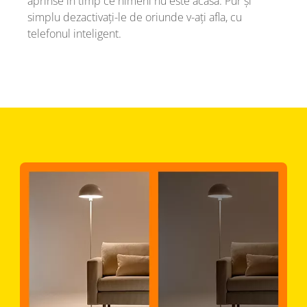
aprinse în timp ce nimeni nu este acasă. Pur și
simplu dezactivați-le de oriunde v-ați afla, cu
telefonul inteligent.