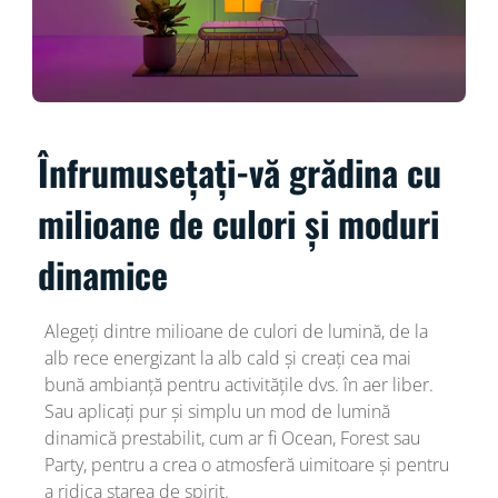
Înfrumusețați-vă grădina cu
milioane de culori și moduri
dinamice
Alegeți dintre milioane de culori de lumină, de la
alb rece energizant la alb cald și creați cea mai
bună ambianță pentru activitățile dvs. în aer liber.
Sau aplicați pur și simplu un mod de lumină
dinamică prestabilit, cum ar fi Ocean, Forest sau
Party, pentru a crea o atmosferă uimitoare și pentru
a ridica starea de spirit.