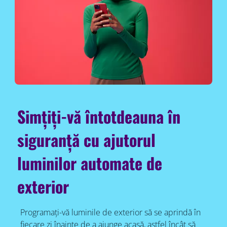
Simțiți-vă întotdeauna în
siguranță cu ajutorul
luminilor automate de
exterior
Programați-vă luminile de exterior să se aprindă în
fiecare zi înainte de a ajunge acasă, astfel încât să