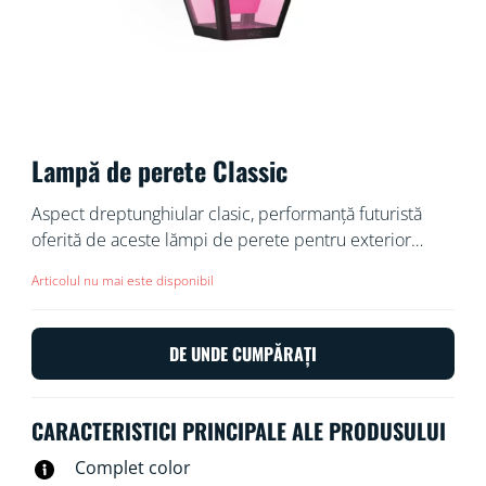
Lampă de perete Classic
Aspect dreptunghiular clasic, performanță futuristă
oferită de aceste lămpi de perete pentru exterior
rezistente la intemperii, care se conectează la rețeaua
Articolul nu mai este disponibil
principală. Inundați-vă grădina din față, grădina din
spate, balconul sau veranda în 1.000 de lumeni de
culoare dinamică frumoasă și lumină albă reglabilă.
DE UNDE CUMPĂRAȚI
Funcționează cu lămpile și corpurile de iluminat Wi-Fi
și WiZ existente.
CARACTERISTICI PRINCIPALE ALE PRODUSULUI
Complet color