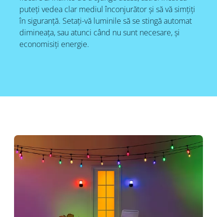
puteți vedea clar mediul înconjurător și să vă simțiți
în siguranță. Setați-vă luminile să se stingă automat
dimineața, sau atunci când nu sunt necesare, și
economisiți energie.