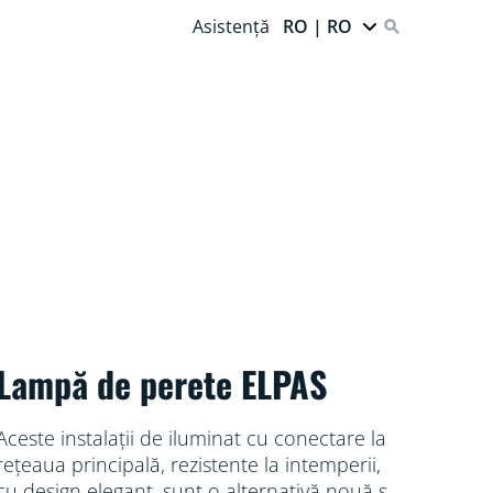
Asistență
RO | RO
Lampă de perete ELPAS
Aceste instalații de iluminat cu conectare la
rețeaua principală, rezistente la intemperii,
cu design elegant, sunt o alternativă nouă și