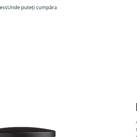
ess
Unde puteți cumpăra