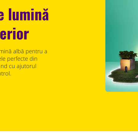
e lumină
erior
umină albă pentru a
e perfecte din
când cu ajutorul
trol.