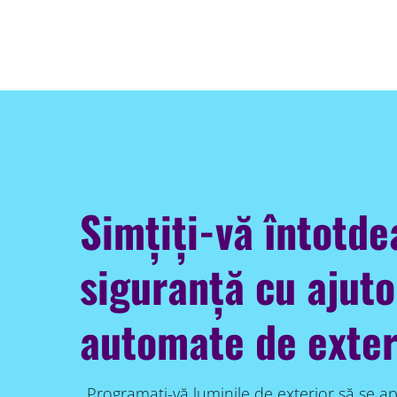
Simțiți-vă întotde
siguranță cu ajuto
automate de exter
Programați-vă luminile de exterior să se apr