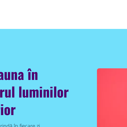
auna în
rul luminilor
ior
indă în fiecare zi