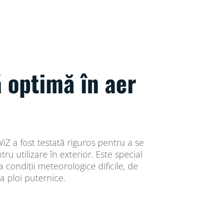
 optimă în aer
iZ a fost testată riguros pentru a se
ru utilizare în exterior. Este special
 condiții meteorologice dificile, de
la ploi puternice.