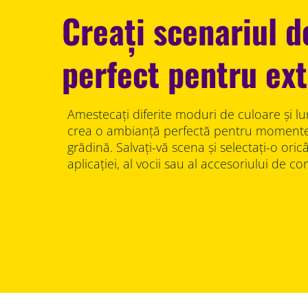
Creați scenariul d
perfect pentru ext
Amestecați diferite moduri de culoare și l
crea o ambianță perfectă pentru momentel
grădină. Salvați-vă scena și selectați-o ori
aplicației, al vocii sau al accesoriului de con