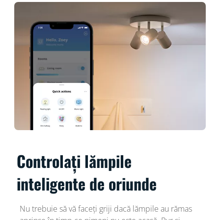
Controlați lămpile
inteligente de oriunde
Nu trebuie să vă faceți griji dacă lămpile au rămas