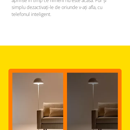
aprinse în timp ce nimeni nu este acasă. Pur și
simplu dezactivați-le de oriunde v-ați afla, cu
telefonul inteligent.