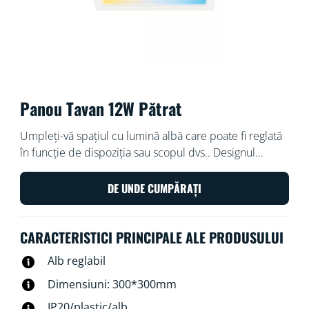
Panou Tavan 12W Pătrat
Umpleți-vă spațiul cu lumină albă care poate fi reglată
în funcție de dispoziția sau scopul dvs.. Designul
elegant și instalarea ușoară fac ca aceasta să devină o
parte confortabilă și perfectă pentru spațiul dvs.
DE UNDE CUMPĂRAȚI
CARACTERISTICI PRINCIPALE ALE PRODUSULUI
Alb reglabil
Dimensiuni: 300*300mm
IP20/plastic/alb