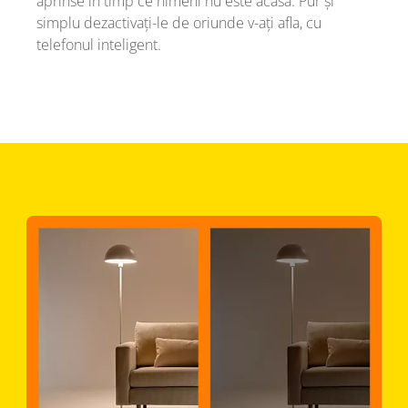
aprinse în timp ce nimeni nu este acasă. Pur și
simplu dezactivați-le de oriunde v-ați afla, cu
telefonul inteligent.