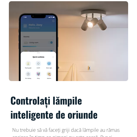
Controlați lămpile
inteligente de oriunde
Nu trebuie să vă faceți griji dacă lămpile au rămas