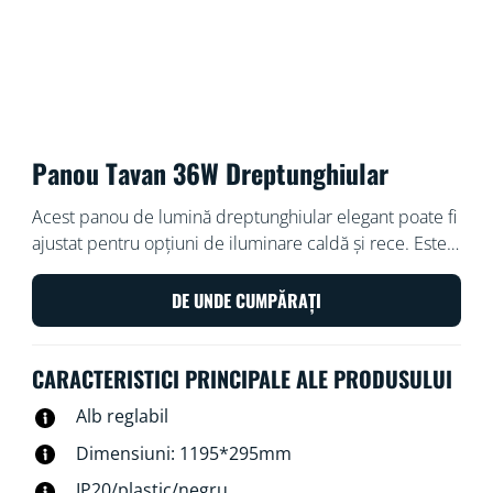
Panou Tavan 36W Dreptunghiular
Acest panou de lumină dreptunghiular elegant poate fi
ajustat pentru opțiuni de iluminare caldă și rece. Este
ușor de instalat, reglabil și se integrează bine și în
estetica modernă a designului.
DE UNDE CUMPĂRAȚI
CARACTERISTICI PRINCIPALE ALE PRODUSULUI
Alb reglabil
Dimensiuni: 1195*295mm
IP20/plastic/negru