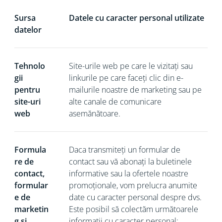
Sursa
Datele cu caracter personal utilizate
datelor
Tehnolo
Site-urile web pe care le vizitați sau
gii
linkurile pe care faceți clic din e-
pentru
mailurile noastre de marketing sau pe
site-uri
alte canale de comunicare
web
asemănătoare.
Formula
Daca
transmiteți un formular de
re de
contact sau vă abonați la buletinele
contact,
informative sau la ofertele noastre
formular
promoționale, vom prelucra anumite
e de
date cu caracter personal despre dvs.
marketin
Este posibil să colectăm următoarele
g și
informații cu caracter personal: