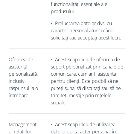
funcționalități esențiale ale
produsului.
•
Prelucrarea datelor dvs. cu
caracter personal atunci când
solicitați sau acceptați acest lucru.
Oferirea de
•
Acest scop include oferirea de
asistență
suport personalizat prin canale de
personalizată,
comunicare, cum ar fi asistența
inclusiv
pentru clienți. Este posibil să ne
răspunsul la o
puteți suna, să discutați sau să ne
întrebare
trimiteți mesaje prin rețelele
sociale.
Management
•
Acest scop include utilizarea
ul relațiilor,
datelor cu caracter personal în