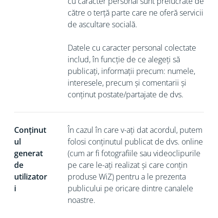
cu caracter personal sunt prelucrate de
către o terță parte care ne oferă servicii
de ascultare socială.
Datele cu caracter personal colectate
includ, în funcție de ce alegeți să
publicați, informații precum: numele,
interesele, precum și comentarii și
conținut postate/partajate de dvs.
Conținut
În cazul în care v-ați dat acordul, putem
ul
folosi conținutul publicat de dvs. online
generat
(cum ar fi fotografiile sau videoclipurile
de
pe care le-ați realizat și care conțin
utilizator
produse WiZ) pentru a le prezenta
i
publicului pe oricare dintre canalele
noastre.