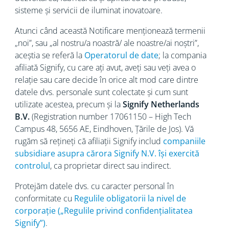
sisteme și servicii de iluminat inovatoare.
Atunci când această Notificare menționează termenii
„noi”, sau „al nostru/a noastră/ ale noastre/ai noștri”,
aceștia se referă la
Operatorul de date
; la compania
afiliată Signify, cu care ați avut, aveți sau veți avea o
relație sau care decide în orice alt mod care dintre
datele dvs. personale sunt colectate și cum sunt
utilizate acestea, precum și la
Signify Netherlands
B.V.
(Registration number 17061150 – High Tech
Campus 48, 5656
AE, Eindhoven, Țările de Jos). Vă
rugăm să rețineți că afiliații Signify includ
companiile
subsidiare asupra cărora Signify N.V. își exercită
controlul
, ca proprietar direct sau indirect.
Protejăm datele dvs. cu caracter personal în
conformitate cu
Regulile obligatorii la nivel de
corporație („Regulile privind confidențialitatea
Signify”)
.