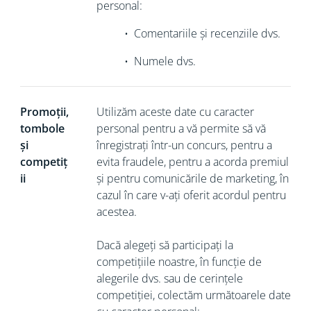
personal:
•
Comentariile și recenziile dvs.
•
Numele dvs.
Promoții,
Utilizăm aceste date cu caracter
tombole
personal pentru a vă permite să vă
și
înregistrați într-un concurs, pentru a
competiț
evita fraudele, pentru a acorda premiul
ii
și pentru comunicările de marketing, în
cazul în care v-ați oferit acordul pentru
acestea.
Dacă alegeți să participați la
competițiile noastre, în funcție de
alegerile dvs. sau de cerințele
competiției, colectăm următoarele date