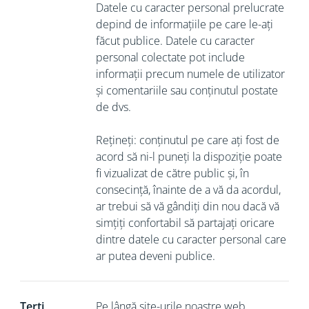
Datele cu caracter personal prelucrate
depind de informațiile pe care le-ați
făcut publice. Datele cu caracter
personal colectate pot include
informații precum numele de utilizator
și comentariile sau conținutul postate
de dvs.
Rețineți: conținutul pe care ați fost de
acord să ni-l puneți la dispoziție poate
fi vizualizat de către public și, în
consecință, înainte de a vă da acordul,
ar trebui să vă gândiți din nou dacă vă
simțiți confortabil să partajați oricare
dintre datele cu caracter personal care
ar putea deveni publice.
Terți
Pe lângă site-urile noastre web,