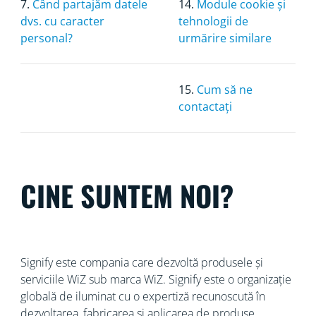
7.
Când partajăm datele
14.
Module cookie și
dvs. cu caracter
tehnologii de
personal?
urmărire similare
15.
Cum să ne
contactați
CINE SUNTEM NOI?
Signify este compania care dezvoltă produsele și
serviciile WiZ sub marca WiZ. Signify este o organizație
globală de iluminat cu o
expertiză recunoscută în
dezvoltarea, fabricarea și aplicarea de produse,