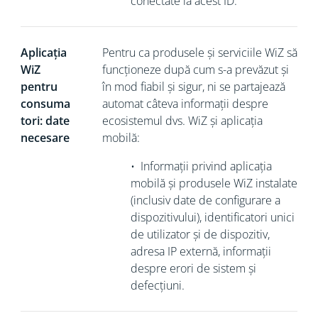
conectate la acest ID.
Aplicația
Pentru ca produsele și serviciile WiZ să
WiZ
funcționeze după cum s-a prevăzut și
pentru
în mod fiabil și sigur, ni se partajează
consuma
automat câteva informații despre
tori: date
ecosistemul dvs. WiZ și aplicația
necesare
mobilă:
•
Informații privind aplicația
mobilă și produsele WiZ instalate
(inclusiv date de configurare a
dispozitivului), identificatori unici
de utilizator și de dispozitiv,
adresa IP
externă, informații
despre erori de sistem și
defecțiuni.