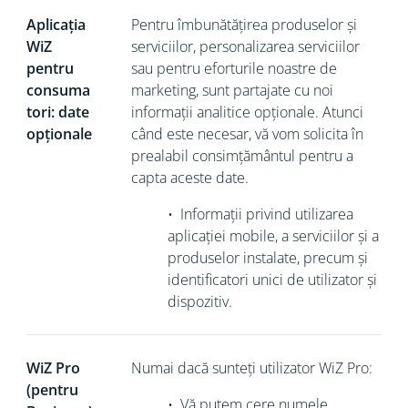
Aplicația
Pentru îmbunătățirea produselor și
WiZ
serviciilor, personalizarea serviciilor
pentru
sau pentru eforturile noastre de
consuma
marketing, sunt partajate cu noi
tori: date
informații analitice opționale. Atunci
opționale
când este necesar, vă vom solicita în
prealabil consimțământul pentru a
capta aceste date.
•
Informații privind utilizarea
aplicației mobile, a serviciilor și a
produselor instalate, precum și
identificatori unici de utilizator și
dispozitiv.
WiZ Pro
Numai dacă sunteți utilizator WiZ Pro:
(pentru
•
Vă putem cere numele