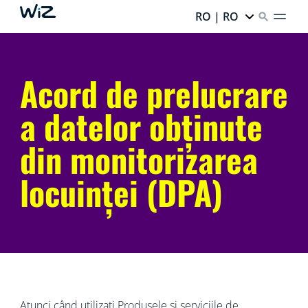
RO | RO
Acord de prelucrare
a datelor obținute
din monitorizarea
locuinței (DPA)
Atunci când utilizați Produsele și serviciile de