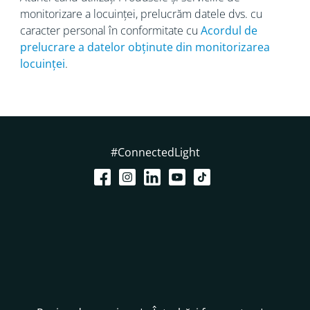
monitorizare a locuinței, prelucrăm datele dvs. cu
caracter personal în conformitate cu
Acordul de
prelucrare a datelor
obținute din monitorizarea
locuinței
.
#ConnectedLight